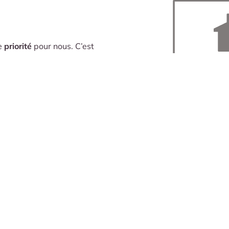
e
priorité
pour nous. C’est
dans une
démarche écologique et
ute particulière en ce qui
de la flore
qui composent la
vivant et naturel
.
 les
acteurs locaux
qui
ement.
 dans leur cadre, chacun de nos
utieuse
de l’impact sur son
 études confiées à des acteurs
pecter et de
préserver les
gne.