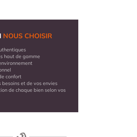
I
NOUS CHOISIR
uthentiques
s haut de gamme
’environnement
onnel
de confort
 besoins et de vos envies
tion de chaque bien selon vos