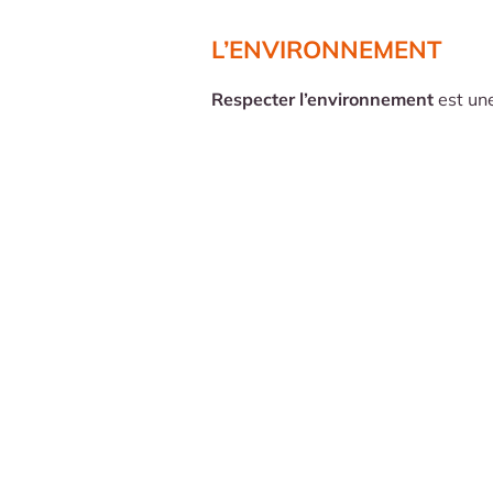
L’ENVIRONNEMENT
Respecter l’environnement
est un
pourquoi nos projets s’inscrivent 
environnementale.
Chamoue accorde une importance to
concerne le
respect
de la
faune et 
montagne et qui fait d’elle un lieu
Nous collaborons directement avec
s’engagent à
respecter l’environn
En plus de s’intégrer parfaitement
projets fait l’objet d’une
étude min
environnement direct. Grâce à ces
locaux, nous nous assurons de res
richesses
que nous offre la monta