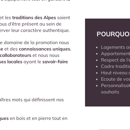
et les
traditions des Alpes
soient
ous d’être présent au sein de
erver leur caractère authentique.
POURQUO
le domaine de la promotion nous
Logements a
se
et des
connaissances uniques
.
Appartement
collaborateurs
et nous nous
Respect de l
ses locales
ayant le
savoir-faire
Cadre traditi
Haut niveau 
Ecoute de vos
Personnalisa
souhaits
îtres mots qui définissent nos
ques
en bois et en pierre tout en