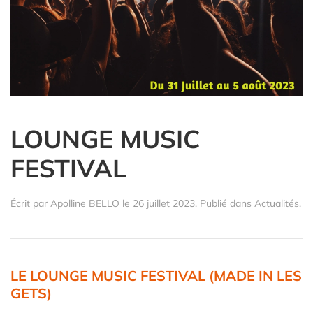
LOUNGE MUSIC
FESTIVAL
Écrit par
Apolline BELLO
le
26 juillet 2023
. Publié dans
Actualités
.
LE LOUNGE MUSIC FESTIVAL (MADE IN LES
GETS)